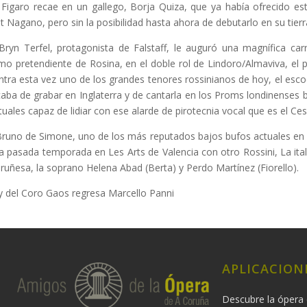
 Figaro recae en un gallego, Borja Quiza, que ya había ofrecido es
nt Nagano, pero sin la posibilidad hasta ahora de debutarlo en su tierr
 Bryn Terfel, protagonista de Falstaff, le auguró una magnífica ca
omo pretendiente de Rosina, en el doble rol de Lindoro/Almaviva, el 
ntra esta vez uno de los grandes tenores rossinianos de hoy, el esc
aba de grabar en Inglaterra y de cantarla en los Proms londinenses 
uales capaz de lidiar con ese alarde de pirotecnia vocal que es el Cess
runo de Simone, uno de los más reputados bajos bufos actuales en el
de la pasada temporada en Les Arts de Valencia con otro Rossini, La it
ruñesa, la soprano Helena Abad (Berta) y Perdo Martínez (Fiorello).
a y del Coro Gaos regresa Marcello Panni
APLICACION
Descubre la ópera 