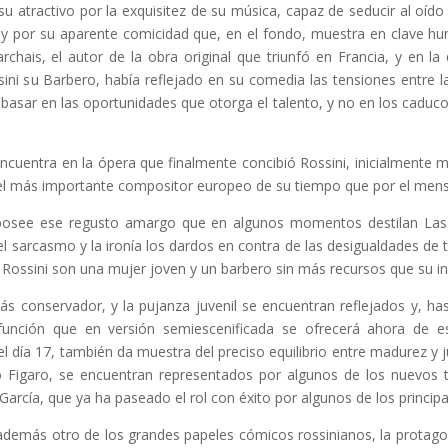
su atractivo por la exquisitez de su música, capaz de seducir al oíd
 y por su aparente comicidad que, en el fondo, muestra en clave hu
chais, el autor de la obra original que triunfó en Francia, y en la q
ssini su Barbero, había reflejado en su comedia las tensiones entre 
asar en las oportunidades que otorga el talento, y no en los caducos
encuentra en la ópera que finalmente concibió Rossini, inicialmente 
l más importante compositor europeo de su tiempo que por el mensa
 posee ese regusto amargo que en algunos momentos destilan Las
 sarcasmo y la ironía los dardos en contra de las desigualdades de 
 Rossini son una mujer joven y un barbero sin más recursos que su in
ás conservador, y la pujanza juvenil se encuentran reflejados y, ha
 función que en versión semiescenificada se ofrecerá ahora de es
l día 17, también da muestra del preciso equilibrio entre madurez y 
 Figaro, se encuentran representados por algunos de los nuevos ta
García, que ya ha paseado el rol con éxito por algunos de los principa
 además otro de los grandes papeles cómicos rossinianos, la protagon