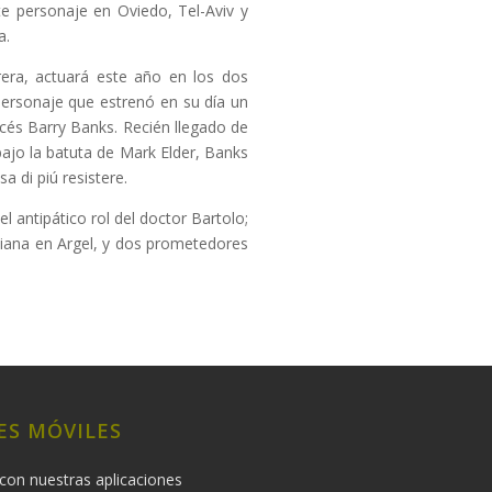
te personaje en Oviedo, Tel-Aviv y
a.
rrera, actuará este año en los dos
personaje que estrenó en su día un
océs Barry Banks. Recién llegado de
bajo la batuta de Mark Elder, Banks
a di piú resistere.
 antipático rol del doctor Bartolo;
aliana en Argel, y dos prometedores
ES MÓVILES
con nuestras aplicaciones