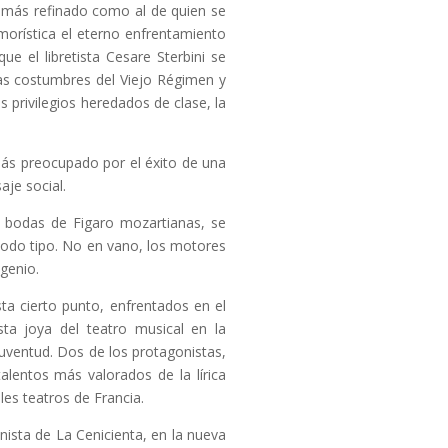
o más refinado como al de quien se
morística el eterno enfrentamiento
ue el libretista Cesare Sterbini se
las costumbres del Viejo Régimen y
 privilegios heredados de clase, la
más preocupado por el éxito de una
je social.
 bodas de Figaro mozartianas, se
todo tipo. No en vano, los motores
genio.
sta cierto punto, enfrentados en el
ta joya del teatro musical en la
juventud. Dos de los protagonistas,
lentos más valorados de la lírica
les teatros de Francia.
ista de La Cenicienta, en la nueva