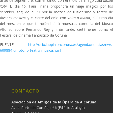
al 30 de septiembre, comenzando con el
show
del mago Xabi
Maxi
Xabi
. El día 16, Fani Triana propondrá un viaje mágico por los
sentidos, seguido el 23 por la mezcla de ilusionismo y teatro de
Ilusións máxicas
y el cierre del ciclo con
Volta a maxia
, el último dí
del mes, en el que también habrá muestras como la del Kiosco
Alfonso sobre Fernando Rey y, más tarde, certámenes como el
Festival de Cinema Fantástico da Coruña.
FUENTE:
http://ocio.laopinioncoruna.es/agenda/noticias/nws-
609884-un-otono-teatro-musica.html
CONTACTO
Asociación de Amigos de la Ópera de A Coruña
Avda. Porto da Coruña, nº 6 (Edificio Atalaya)