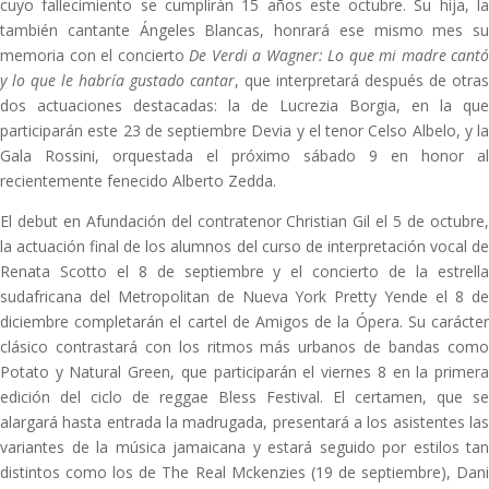
cuyo fallecimiento se cumplirán 15 años este octubre. Su hija, la
también cantante Ángeles Blancas, honrará ese mismo mes su
memoria con el concierto
De Verdi a Wagner: Lo que mi madre cantó
y lo que le habría gustado cantar
, que interpretará después de otras
dos actuaciones destacadas: la de Lucrezia Borgia, en la que
participarán este 23 de septiembre Devia y el tenor Celso Albelo, y la
Gala Rossini, orquestada el próximo sábado 9 en honor al
recientemente fenecido Alberto Zedda.
El debut en Afundación del contratenor Christian Gil el 5 de octubre,
la actuación final de los alumnos del curso de interpretación vocal de
Renata Scotto el 8 de septiembre y el concierto de la estrella
sudafricana del Metropolitan de Nueva York Pretty Yende el 8 de
diciembre completarán el cartel de Amigos de la Ópera. Su carácter
clásico contrastará con los ritmos más urbanos de bandas como
Potato y Natural Green, que participarán el viernes 8 en la primera
edición del ciclo de reggae Bless Festival. El certamen, que se
alargará hasta entrada la madrugada, presentará a los asistentes las
variantes de la música jamaicana y estará seguido por estilos tan
distintos como los de The Real Mckenzies (19 de septiembre), Dani