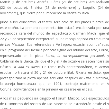
Martín (1 de octubre), Andrés Suárez (21 de octubre), Ara Malikian
(22 de octubre), Shakira (23 de noviembre) y Loquillo (24 de
noviembre), que cierra por el momento la oferta musical.
Junto a los conciertos, el teatro será otro de los platos fuertes de
este otoño. La primera representación estará encabezada por una
reconocida cara del mundo del espectáculo, Carmen Machi, que el
22 y 23 de septiembre interpretará a una monja copista en
La autor
de Las Meninas
. Sus referencias a Velázquez estarán acompañadas
en el programa del Rosalía por otra figura del mundo del arte, Lorca,
representado en la pieza
Lorca, la correspondencia personal
, y
Calderón de la Barca, del que el 6 y el 7 de octubre se escenificará su
clásico
La vida es sueño
. Un tema más contemporáneo, el acoso
escolar, lo tratará el 20 y 21 de octubre Iñaki Rikarte en
Soka
, qu
protagonizará la pieza apenas seis días después de
Elisa e Marcela
la pareja homosexual que, en 1901, contrajo matrimonio en A
Coruña, convirtiéndose en la primera en casarse en el país.
A los más pequeños irá dirigido el Fórum Máxico. Los espectáculos
de ilusionismo del recinto de Río Monelos se extenderán desde el 9