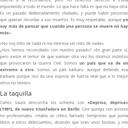
imponiendo a todo el mundo. Lo que hace falta es que no haya otra.
Es un pasado deliberadamente olvidado, y puede haber personas
que quieran recordar a sus muertos. Es muy respetable, aunque
yo
soy más de pensar que cuando una persona se muere no hay
más
».
«No soy mito de nada ni me interesa ser mito de nadie»
¿Nos hemos reconciliado con nuestro pasado? «En gran parte sí,
pero existe el temor de que vuelvan otra vez los mismos instintos
que provocaron la Guerra Civil. Somos
un país que va de u
extremo a otro.
Somos un país bárbaro, aunque defiendo es
barbarie porque nos da una especie de fuerza vital que a lo mejor
otros no tienen».
La taquilla
Carlos Saura descorcha los ochenta con
«Deprisa, deprisa
(1981), de nuevo triunfadora en Berlín
. Cine quinqui con actore
no profesionales. «Había un crítico llamado Sempronio que ponía
tibios a estos delincuentes, diciendo que eran unos bestias, y me