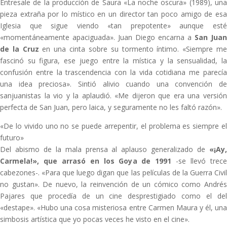
Entresale de la producción de Saura «La noche oscura» (1989), una
pieza extraña por lo místico en un director tan poco amigo de esa
Iglesia que sigue viendo «tan prepotente» aunque esté
«momentáneamente apaciguada». Juan Diego encarna a
San Juan
de la Cruz
en una cinta sobre su tormento íntimo. «Siempre m
fascinó su figura, ese juego entre la mística y la sensualidad, la
confusión entre la trascendencia con la vida cotidiana me parecía
una idea preciosa». Sintió alivio cuando una convención de
sanjuanistas la vio y la aplaudió. «Me dijeron que era una versión
perfecta de San Juan, pero laica, y seguramente no les faltó razón».
«De lo vivido uno no se puede arrepentir, el problema es siempre el
futuro»
Del abismo de la mala prensa al aplauso generalizado de
«¡Ay,
Carmela!», que arrasó en los Goya de 1991
-se llevó trec
cabezones-. «Para que luego digan que las películas de la Guerra Civil
no gustan». De nuevo, la reinvención de un cómico como Andrés
Pajares que procedía de un cine desprestigiado como el del
«destape». «Hubo una cosa misteriosa entre Carmen Maura y él, una
simbosis artística que yo pocas veces he visto en el cine».