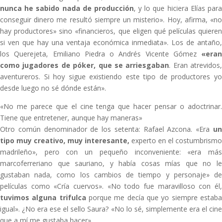
nunca he sabido nada de producción
, y lo que hiciera Elías par
conseguir dinero me resultó siempre un misterio». Hoy, afirma, «no
hay productores» sino «financieros, que eligen qué películas quieren
si ven que hay una ventaja económica inmediata». Los de antaño,
los Querejeta, Emiliano Piedra o Andrés Vicente Gómez
«eran
como jugadores de póker, que se arriesgaban
. Eran atrevidos,
aventureros. Si hoy sigue existiendo este tipo de productores yo
desde luego no sé dónde están».
«No me parece que el cine tenga que hacer pensar o adoctrinar.
Tiene que entretener, aunque hay maneras»
Otro común denominador de los setenta: Rafael Azcona. «Era
un
tipo muy creativo, muy interesante,
experto en el costumbrismo
madrileño», pero con un pequeño inconveniente: «era más
marcoferreriano que sauriano, y había cosas mías que no le
gustaban nada, como los cambios de tiempo y personaje» de
películas como «Cría cuervos». «No todo fue maravilloso con él,
tuvimos alguna trifulca
porque me decía que yo siempre estab
igual». ¿No era ese el sello Saura? «No lo sé, simplemente era el cine
que a mí me gustaba hacer».