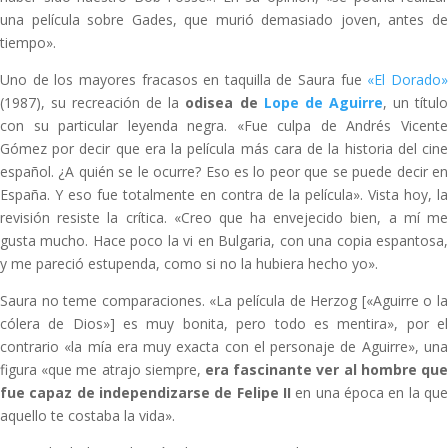
una película sobre Gades, que murió demasiado joven, antes de
tiempo».
Uno de los mayores fracasos en taquilla de Saura fue
«El Dorado
(1987), su recreación de la
odisea de
Lope de Aguirre
, un títul
con su particular leyenda negra. «Fue culpa de Andrés Vicente
Gómez por decir que era la película más cara de la historia del cine
español. ¿A quién se le ocurre? Eso es lo peor que se puede decir en
España. Y eso fue totalmente en contra de la película». Vista hoy, la
revisión resiste la crítica. «Creo que ha envejecido bien, a mí me
gusta mucho. Hace poco la vi en Bulgaria, con una copia espantosa,
y me pareció estupenda, como si no la hubiera hecho yo».
Saura no teme comparaciones. «La película de Herzog [«Aguirre o la
cólera de Dios»] es muy bonita, pero todo es mentira», por el
contrario «la mía era muy exacta con el personaje de Aguirre», una
figura «que me atrajo siempre,
era fascinante ver al hombre que
fue capaz de independizarse de Felipe II
en una época en la que
aquello te costaba la vida».