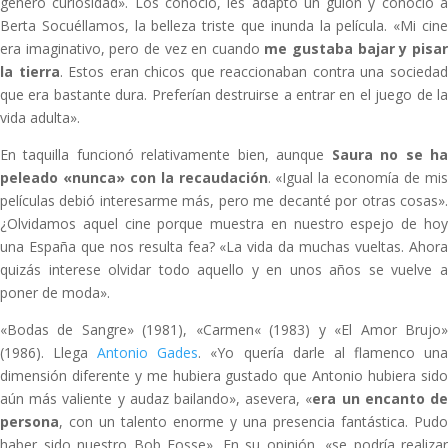
generó curiosidad». Los conoció, les adaptó un guion y conoció a
Berta Socuéllamos, la belleza triste que inunda la película. «Mi cine
era imaginativo, pero de vez en cuando
me gustaba bajar y pisa
la tierra
. Estos eran chicos que reaccionaban contra una socieda
que era bastante dura. Preferían destruirse a entrar en el juego de la
vida adulta».
En taquilla funcionó relativamente bien, aunque
Saura no se h
peleado «nunca» con la recaudación
. «Igual la economía de mi
películas debió interesarme más, pero me decanté por otras cosas».
¿Olvidamos aquel cine porque muestra en nuestro espejo de hoy
una España que nos resulta fea? «La vida da muchas vueltas. Ahora
quizás interese olvidar todo aquello y en unos años se vuelve a
poner de moda».
«Bodas de Sangre» (1981), «Carmen« (1983) y «El Amor Brujo»
(1986). Llega
Antonio Gades
. «Yo quería darle al flamenco un
dimensión diferente y me hubiera gustado que Antonio hubiera sido
aún más valiente y audaz bailando», asevera, «
era un encanto d
persona
, con un talento enorme y una presencia fantástica. Pudo
haber sido nuestro Bob Fosse». En su opinión, «se podría realizar