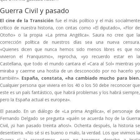
Guerra Civil y pasado
El cine de la Transición
fue el más político y el más socialment
crítico de nuestra historia, con cintas como «El diputado», «Flor de
Otoño» o la propia «La prima Angélica». Saura no cree que la
corrección política de nuestros días sea una nueva censura.
«Quienes dicen que nunca hemos sido menos libres es que no
vivieron el Franquismo», reprocha, «yo recuerdo estar en la
Castellana, que todo el mundo cantara el «Cara al Sol» mientras yo
miraba y caerme una hostia de un desconocido por no hacerlo yo
también».
España, constata, «ha cambiado mucho para bien.
Cualquier persona que viviera en los 40 o los 50 debe reconocer que
este es un país fantástico, que habrá problemas y los habrá siempre,
pero la España actual es europea».
El pasado. En un diálogo de «La prima Angélica», el personaje de
Fernando Delgado se pregunta «quién se acuerda hoy de la Guerra
Civil, ¡si han pasado treinta años!». Ochenta después, la historia se
desentierra. «No sé si es bueno o malo, la verdad. Los que vivimos la
Guerra sí la recordamos, pero no tenemos derecho a írsela