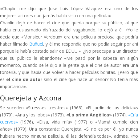
«Chaplin me dijo que José Luis López Vázquez era uno de los
mejores actores que jamás había visto en una película»
Chaplin dejó de hacer el cine que quería porque su público, al que
había entusiasmado disfrazado del vagabundo, lo dejó a él. «Yo le
decía que «Monsieur Verdoux» era una película preciosa que podría
haber filmado
Buñuel
, y él me respondía que no podía seguir por ah
porque le había costado salir de EE.UU.». ¿No preocupa a un director
que su público le abandone? «Me pasó por la cabeza en algún
momento, cuando se le dijo a la gente que el cine de autor era una
tontería, y que había que volver a hacer películas bonitas. ¿Pero qué
es
el cine de autor
sino el cine que hace un señor? No tenía má
importancia».
Querejeta y Azcona
Se suceden «Stress-es tres-tres» (1968), «El jardín de las delicia»s
(1970), «Ana y los lobos» (1973),
«La prima Angélica»
(1974),
«Cría
cuervos»
(1976), «Elisa, vida mía» (1977) o «Mamá cumple cie
años» (1979). Una constante: Querejeta. «Si no es por él, yo nunca
hubiera hecho ninguna película, él las defendía todas», admite. «Yo