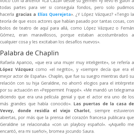
volcó con la anterior «La Caza» desde su germen «y llevó el guion a
todas partes para ver si conseguía fondos, pero solo pudimos
hacerla
gracias a
Elías Querejeta
». ¿Y López Vázquez? «Tengo l
teoría de que esos actores que habían pasado por tantas cosas, con
bolos de teatro de aquí para allá, como López Vázquez o Fernán
Gómez, eran maravillosos, porque estaban acostumbrados a
cualquier cosa y les excitaban los desafíos nuevos».
Palabra de Chaplin
Rafaela Aparicio, «que era una mujer muy inteligente», se refería a
López Vázquez
como «el negrito», y «siempre decía que era el
mejor actor de España». Chaplin, que fue su suegro mientras duró su
relación con su hija Geraldine, no ahorró elogios para el intérprete
por su actuación en «Peppermint Frappé». «Me mandó un telegrama
diciendo que era una película genial y que el actor era uno de los
más grandes que había conocido».
Las puertas de la casa de
Vevey, donde residía el viejo Charlot
, siempre estuviero
abiertas, por más que la prensa del corazón francesa publicara que
Geraldine se relacionaba «con un playboy español». «¡Aquello me
encantó, era mi sueño!», bromea jocundo Saura.