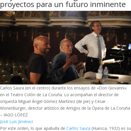
proyectos para un futuro inminente
Carlos Saura (en el centro) durante los ensayos de «Don Giovanni»
en el Teatro Colón de La Coruña. Lo acompañan el director de
orquesta Miguel Ángel Gómez Martínez (de pie) y César
Wonenburger, director artístico de Amigos de la Ópera de La Coruña
– IAGO LÓPEZ
José Luis Jiménez
Por este orden, lo que apabulla de
Carlos Saura
(Huesca, 1932) es su