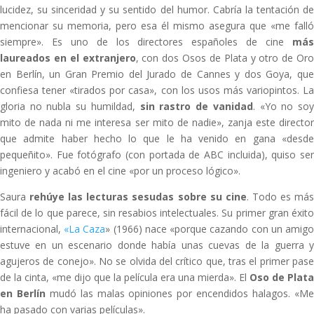
lucidez, su sinceridad y su sentido del humor. Cabría la tentación de
mencionar su memoria, pero esa él mismo asegura que «me falló
siempre». Es uno de los directores españoles de cine
más
laureados en el extranjero
, con dos Osos de Plata y otro de Oro
en Berlín, un Gran Premio del Jurado de Cannes y dos Goya, que
confiesa tener «tirados por casa», con los usos más variopintos. La
gloria no nubla su humildad,
sin rastro de vanidad
. «Yo no so
mito de nada ni me interesa ser mito de nadie», zanja este director
que admite haber hecho lo que le ha venido en gana «desde
pequeñito». Fue fotógrafo (con portada de ABC incluida), quiso ser
ingeniero y acabó en el cine «por un proceso lógico».
Saura
rehúye las lecturas sesudas sobre su cine
. Todo es má
fácil de lo que parece, sin resabios intelectuales. Su primer gran éxito
internacional,
«La Caza
» (1966) nace «porque cazando con un amig
estuve en un escenario donde había unas cuevas de la guerra y
agujeros de conejo». No se olvida del crítico que, tras el primer pase
de la cinta, «me dijo que la película era una mierda». El
Oso de Plata
en Berlín
mudó las malas opiniones por encendidos halagos. «M
ha pasado con varias películas».