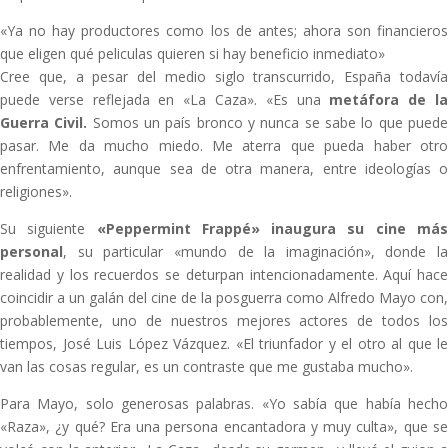
«Ya no hay productores como los de antes; ahora son financieros
que eligen qué peliculas quieren si hay beneficio inmediato»
Cree que, a pesar del medio siglo transcurrido, España todavía
puede verse reflejada en «La Caza». «Es una
metáfora de l
Guerra Civil.
Somos un país bronco y nunca se sabe lo que pued
pasar. Me da mucho miedo. Me aterra que pueda haber otro
enfrentamiento, aunque sea de otra manera, entre ideologías o
religiones».
Su siguiente
«Peppermint Frappé» inaugura su cine má
personal
, su particular «mundo de la imaginación», donde la
realidad y los recuerdos se deturpan intencionadamente. Aquí hace
coincidir a un galán del cine de la posguerra como Alfredo Mayo con,
probablemente, uno de nuestros mejores actores de todos los
tiempos, José Luis López Vázquez. «El triunfador y el otro al que le
van las cosas regular, es un contraste que me gustaba mucho».
Para Mayo, solo generosas palabras. «Yo sabía que había hecho
«Raza», ¿y qué? Era una persona encantadora y muy culta», que se