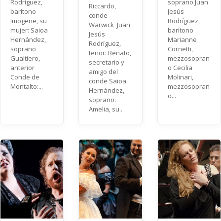
Rodríguez,
soprano Juan
Riccardo,
barítono
Jesús
conde
Imogene, su
Rodríguez,
Warwick Juan
mujer: Saioa
barítono
Jesús
Hernández,
Marianne
Rodríguez,
soprano
Cornetti,
tenor: Renato,
Gualtiero,
mezzosopran
secretario y
anterior
o Cecilia
amigo del
Conde de
Molinari,
conde Saioa
Montalto:...
mezzosopran
Hernández,
o...
soprano:
Amelia, su...