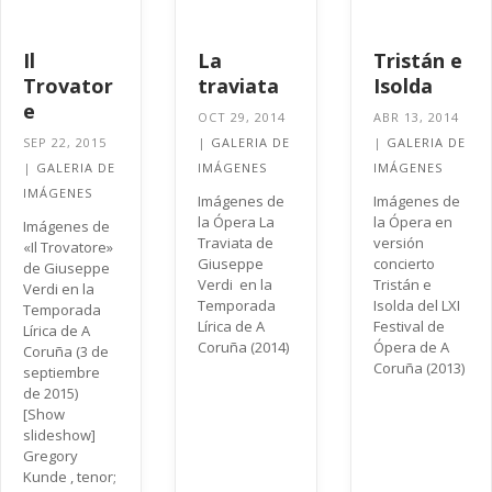
Il
La
Tristán e
Trovator
traviata
Isolda
e
OCT 29, 2014
ABR 13, 2014
SEP 22, 2015
|
GALERIA DE
|
GALERIA DE
|
GALERIA DE
IMÁGENES
IMÁGENES
IMÁGENES
Imágenes de
Imágenes de
la Ópera La
la Ópera en
Imágenes de
Traviata de
versión
«Il Trovatore»
Giuseppe
concierto
de Giuseppe
Verdi en la
Tristán e
Verdi en la
Temporada
Isolda del LXI
Temporada
Lírica de A
Festival de
Lírica de A
Coruña (2014)
Ópera de A
Coruña (3 de
Coruña (2013)
septiembre
de 2015)
[Show
slideshow]
Gregory
Kunde , tenor;