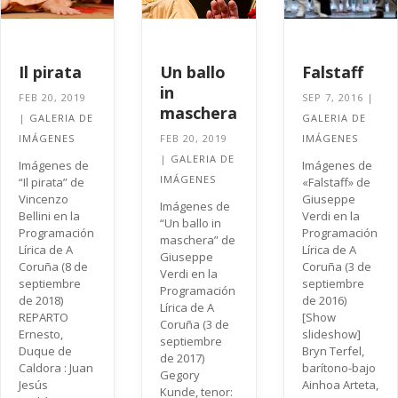
Il pirata
Un ballo
Falstaff
in
FEB 20, 2019
SEP 7, 2016
|
maschera
|
GALERIA DE
GALERIA DE
IMÁGENES
FEB 20, 2019
IMÁGENES
|
GALERIA DE
Imágenes de
Imágenes de
IMÁGENES
“Il pirata” de
«Falstaff» de
Vincenzo
Giuseppe
Imágenes de
Bellini en la
Verdi en la
“Un ballo in
Programación
Programación
maschera” de
Lírica de A
Lírica de A
Giuseppe
Coruña (8 de
Coruña (3 de
Verdi en la
septiembre
septiembre
Programación
de 2018)
de 2016)
Lírica de A
REPARTO
[Show
Coruña (3 de
Ernesto,
slideshow]
septiembre
Duque de
Bryn Terfel,
de 2017)
Caldora : Juan
barítono-bajo
Gegory
Jesús
Ainhoa Arteta,
Kunde, tenor: