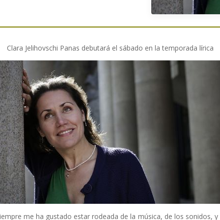
Clara Jelihovschi Panas debutará el sábado en la temporada lírica
Siempre me ha gustado estar rodeada de la música, de los sonidos, y