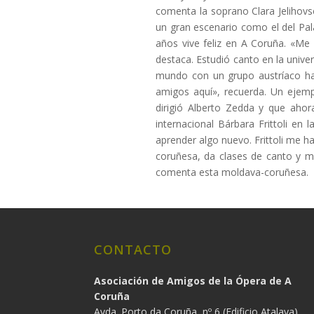
comenta la soprano Clara Jelihov
un gran escenario como el del Pal
años vive feliz en A Coruña. «Me g
destaca. Estudió canto en la unive
mundo con un grupo austríaco ha
amigos aquí», recuerda. Un ejemp
dirigió Alberto Zedda y que aho
internacional Bárbara Frittoli en
aprender algo nuevo. Frittoli me ha
coruñesa, da clases de canto y m
comenta esta moldava-coruñesa.
CONTACTO
Asociación de Amigos de la Ópera de A
Coruña
Avda. Porto da Coruña, nº 6 (Edificio Atalaya)