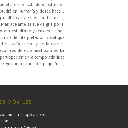
que el próximo sábado debutará en
 estudió en Rumanía y desde hace 8
ue allí los inviernos son blancos»,
 Más adelante se fue de gira por el
o era estudiante y teníamos unos
curso de interpretación vocal que
 o María Lueiro y de la estrella
esionales de este nivel para poder
participación en la temporada lírica
, me gustan muchos los pequeños»,
ES MÓVILES
con nuestras aplicaciones
ación:
cargar para Android