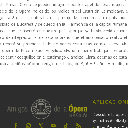
schi Panas. Como se pueden imaginar por los apellidos esta mujer, 
acio de la Ópera, no es de los Mallos ni del Castrillón. Es moldava,
usta Galicia, la naturaleza, el paisaje. Me recuerda a mi país, aunq
rsidad de Bucarest y se quedó en la Filarmónica de la capital rumana.
sta que se asentó en nuestro país «porque ya había venido cuand
lo de integración el de esta soprano que el año pasado realizó el 
ra tendrá su premio al lado de voces coruñesas como Helena Abad
 la ópera de Puccini Suor Angélica. «Es una suerte trabajar con prof
ce sentir cosquilleo en el estómago», analiza. Clara, además de esta 
úsica a niños. «Como tengo tres hijos, de 9, 6 y 3 años y medio
APLICACION
Descubre la ópera 
gratuitas de divulg
Play Ópera:
Des