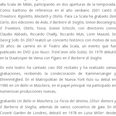
alla Scala de Milán, participando en dos aperturas de la temporada.
Como barítono de referencia en el año verdiano 2001 cantó
Il
Trovatore, Rigoletto, Macbeth
y
Otello
. Para La Scala ha grabado
Do
Carlo
, dos ediciones de
Aida
,
Il Barbiere di Siviglia, Simon Boccanegra
Il Trovatore, Otello, Tosca, Gianni Schicchi
, con directores como
Claudio Abbado, Riccardo Chailly, Riccardo Muti, Lorin Maazel, Sir
Georg Solti. En 2007 realizó un concierto histórico con motivo de sus
30 años de carrera en el Teatro alla Scala, un evento que fue
publicado en DVD (
Leo Nucci: Trent`anni alla Scala
). En 1979 debut
en la Staatsoper de Viena con Fígaro en
Il Barberie di Siviglia
.
En este teatro ha cantado casi 300 recitales y ha realizado varias
grabaciones, recibiendo la condecoración de Kammersänger y
Ehrenmitglied. En el Matropolitan de Nueva York hizo su debut en
1980 en
Un Ballo in Maschera
, en el papel principal. Ha participado e
numerosas producciones nuevas,
grabando
Un Ballo in Maschera, La Forza del destino, L´Elisir d´amore 
Il Barberia di Siviglia
, además de varios conciertos de gala. En el
Covent Garden de Londres, debutó en 1978 en
Luisa Miller
: desde