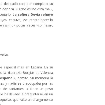
e ha dedicado casi por completo su
n canora
. «Dicho así no está mal»,
cenario.
La señora Devia rehúye
ye», esquiva, «se intenta hacer lo
enissimo» pocas veces -confiesa-,
encia»
he especial más en España. En su
o la «Lucrezia Borgia» de Valencia
 español»
, admite. Su memoria la
tes y nadie se preocupaba por las
ión de cantantes. «Tienen un peso
 le ha llevado a preguntarse en un
aquellas que «alteran el argumento
.