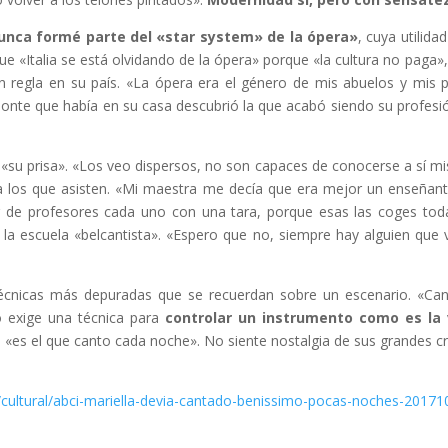
unca formé parte del «star system» de la ópera»
, cuya utilida
 que «Italia se está olvidando de la ópera» porque «la cultura no paga»
en regla en su país. «La ópera era el género de mis abuelos y mis 
Monte que había en su casa descubrió la que acabó siendo su profesi
«su prisa». «Los veo dispersos, no son capaces de conocerse a sí mis
a los que asisten. «Mi maestra me decía que era mejor un enseñante
r de profesores cada uno con una tara, porque esas las coges tod
 la escuela «belcantista». «Espero que no, siempre hay alguien que 
técnicas más depuradas que se recuerdan sobre un escenario. «Ca
io exige una técnica para
controlar un instrumento como es la
o «es el que canto cada noche». No siente nostalgia de sus grandes 
/cultural/abci-mariella-devia-cantado-benissimo-pocas-noches-20171