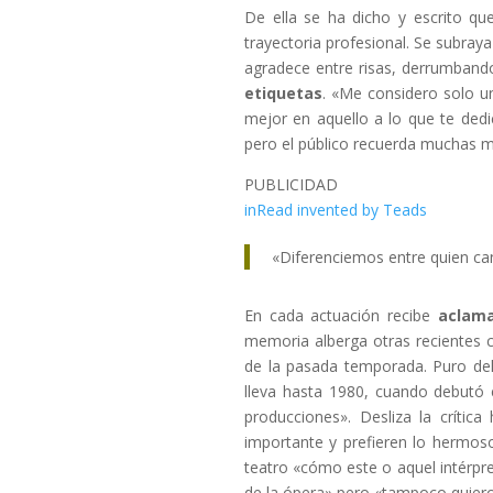
De ella se ha dicho y escrito que
trayectoria profesional. Se subraya
agradece entre risas, derrumband
etiquetas
. «Me considero solo u
mejor en aquello a lo que te ded
pero el público recuerda muchas m
PUBLICIDAD
inRead invented by Teads
«Diferenciemos entre quien cant
En cada actuación recibe
aclama
memoria alberga otras recientes c
de la pasada temporada. Puro deli
lleva hasta 1980, cuando debutó 
producciones». Desliza la crític
importante y prefieren lo hermoso
teatro «cómo este o aquel intérpr
de la ópera» pero «tampoco quiero