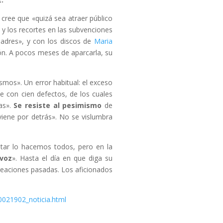
d cree que «quizá sea atraer público
, y los recortes en las subvenciones
padres», y con los discos de
Maria
ón. A pocos meses de aparcarla, su
mos». Un error habitual: el exceso
 con cien defectos, de los cuales
as».
Se resiste al pesimismo
de
viene por detrás». No se vislumbra
ntar lo hacemos todos, pero en la
 voz
». Hasta el día en que diga su
creaciones pasadas. Los aficionados
0021902_noticia.html