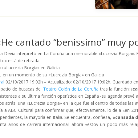
 «He cantado “benissimo” muy p
la Devia interpretó en La Coruña una memorable «Lucrezia Borgia». 
nto» está de retirada
 de su «Lucrezia Borgia» en Galicia
ral
02/10/2017 19:02h
– Actualizado:
02/10/2017 19:02h.
Guardado e
l patio de butacas del
Teatro Colón de La Coruña
tras la función:
¡ca
istentes a su última función operística en España -su agenda prevé alg
s atrás, una «Lucrezia Borgia» en la que fue el centro de todas las a
ía a ABC Cultural para confirmar que, efectivamente, lo deja «en 20
ndientes, la mayoría en Italia. Se encuentra, confiesa,
«cansada d
nta años de carrera internacional. ahora «estoy un poco más re