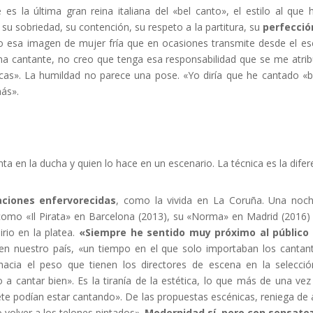
 es la última gran reina italiana del «bel canto», el estilo al qu
 su sobriedad, su contención, su respeto a la partitura, su
perfecció
o esa imagen de mujer fría que en ocasiones transmite desde el es
na cantante, no creo que tenga esa responsabilidad que se me atribu
icas». La humildad no parece una pose. «Yo diría que he cantado «b
ás».
a en la ducha y quien lo hace en un escenario. La técnica es la difer
ciones enfervorecidas
, como la vivida en La Coruña. Una noc
omo «Il Pirata» en Barcelona (2013), su «Norma» en Madrid (2016) 
rio en la platea.
«Siempre he sentido muy próximo al público
en nuestro país, «un tiempo en el que solo importaban los cantan
a hacia el peso que tienen los directores de escena en la selecc
 a cantar bien». Es la tiranía de la estética, lo que más de una vez
ete podían estar cantando». De las propuestas escénicas, reniega de 
 volver a los telones pintados».
Modernidad sí, pero con sensatez