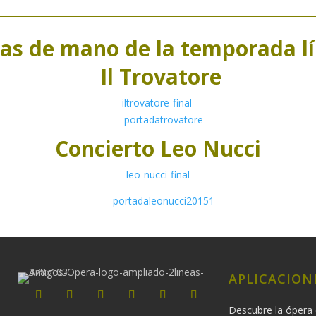
s de mano de la temporada lí
Il Trovatore
iltrovatore-final
Concierto Leo Nucci
leo-nucci-final
APLICACION
Descubre la ópera 