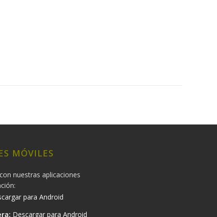
ES MÓVILES
con nuestras aplicaciones
ación:
cargar para Android
ra:
Descargar para Android