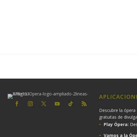
APLICACION
Descubre la ópera 
gratuitas de divulg
Play Ópera:
Des
Vamos a la Ópe