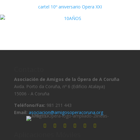
cartel 10º aniversario Opera XXI
Contacto
Asociación de Amigos de la Ópera de A Coruña
Avda. Porto da Coruña, nº 6 (Edificio Atalaya)
15006 - A Coruña
Teléfono/Fax:
981 211 443
Email:
asociacion@amigosoperacoruna.org
Aplicaciones Móviles