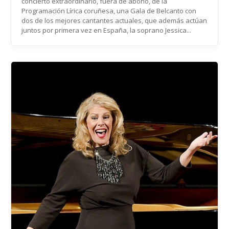
concierto extraordinario, fuera de abono, de la
Programación Lírica coruñesa, una Gala de Belcanto con
dos de los mejores cantantes actuales, que además actúan
juntos por primera vez en España, la soprano Jessica...