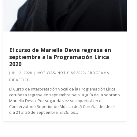
El curso de Mariella Devia regresa en
septiembre a la Programación Lírica
2020
JUN 12, 2020
|
NOTICIAS
,
NOTICIAS 2020
,
PROGRAMA
DIDÁCTICO
El Curso de Interpretación Vocal de la Programación Lírica
coruñesa regresa en septiembre bajo la guía de la soprano
Mariella Devia. Por segunda vez se impartirá en el
Conservatorio Superior de Música de A Coruña, desde el
día 21 al 26 de septiembre. El 26, los...